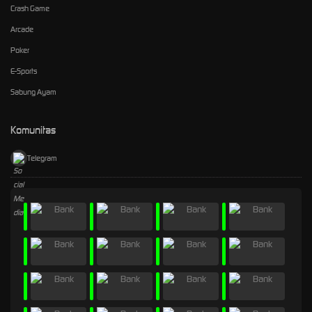
Crash Game
Arcade
Poker
E-Sports
Sabung Ayam
Komunitas
Telegram