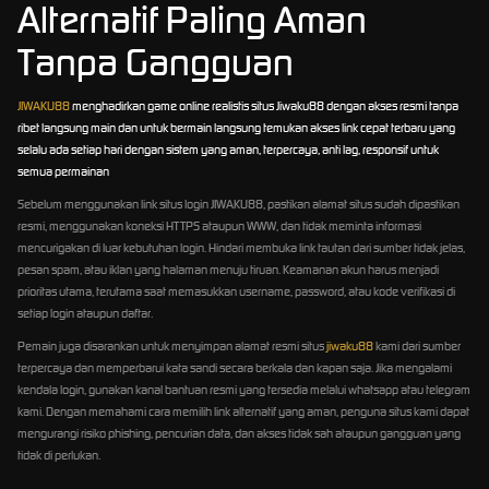
Alternatif Paling Aman
Tanpa Gangguan
JIWAKU88
menghadirkan game online realistis situs Jiwaku88 dengan akses resmi tanpa
ribet langsung main dan untuk bermain langsung temukan akses link cepat terbaru yang
selalu ada setiap hari dengan sistem yang aman, terpercaya, anti lag, responsif untuk
semua permainan
Sebelum menggunakan link situs login JIWAKU88, pastikan alamat situs sudah dipastikan
resmi, menggunakan koneksi HTTPS ataupun WWW, dan tidak meminta informasi
mencurigakan di luar kebutuhan login. Hindari membuka link tautan dari sumber tidak jelas,
pesan spam, atau iklan yang halaman menuju tiruan. Keamanan akun harus menjadi
prioritas utama, terutama saat memasukkan username, password, atau kode verifikasi di
setiap login ataupun daftar.
Pemain juga disarankan untuk menyimpan alamat resmi situs
jiwaku88
kami dari sumber
terpercaya dan memperbarui kata sandi secara berkala dan kapan saja. Jika mengalami
kendala login, gunakan kanal bantuan resmi yang tersedia melalui whatsapp atau telegram
kami. Dengan memahami cara memilih link alternatif yang aman, penguna situs kami dapat
mengurangi risiko phishing, pencurian data, dan akses tidak sah ataupun gangguan yang
tidak di perlukan.