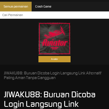
Semua permainan
Crash Game
Aviator
JIWAKU88: Buruan Dicoba Login Langsung Link Alternatif
Paling Aman Tanpa Gangguan
JIWAKU88: Buruan Dicoba
Login Langsung Link