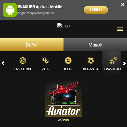
×
JIWAKU88 Aplikasi Mobile
UNDUH
Jangan tampilkan lagi hari ini
Daftar
Masuk
OTS
LIVE CASINO
RACE
TOGEL
OLAHRAGA
CRASH GAME
Aviator