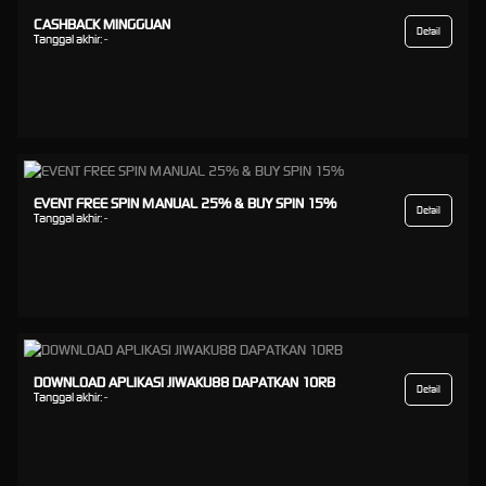
CASHBACK MINGGUAN
Detail
Tanggal akhir:
-
EVENT FREE SPIN MANUAL 25% & BUY SPIN 15%
Detail
Tanggal akhir:
-
DOWNLOAD APLIKASI JIWAKU88 DAPATKAN 10RB
Detail
Tanggal akhir:
-