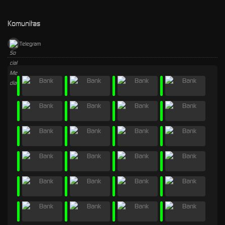
Komunitas
Telegram