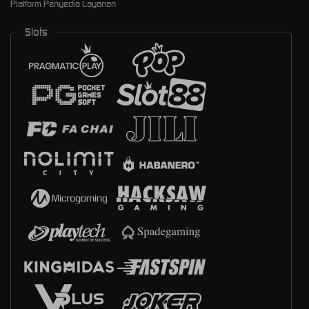
Platform Penyedia Layanan
Slots