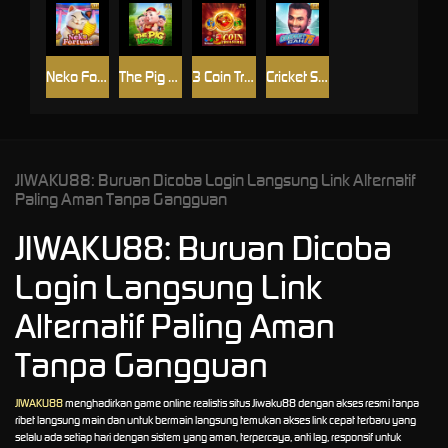
Neko Fortune
The Pig House
3 Coin Treasures
Cricket Sah 75
JIWAKU88: Buruan Dicoba Login Langsung Link Alternatif
Paling Aman Tanpa Gangguan
JIWAKU88: Buruan Dicoba
Login Langsung Link
Alternatif Paling Aman
Tanpa Gangguan
JIWAKU88
menghadirkan game online realistis situs Jiwaku88 dengan akses resmi tanpa
ribet langsung main dan untuk bermain langsung temukan akses link cepat terbaru yang
selalu ada setiap hari dengan sistem yang aman, terpercaya, anti lag, responsif untuk