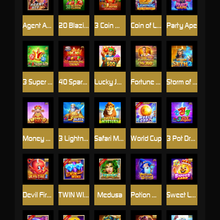
Agent Ace
20 Blazing Clover
3 Coin Wild Tiger
Coin of Lightning
Party Ape
3 Super Ace
40 Sparkling Crown
Lucky Jaguar 500
Fortune Gems Legend
Storm of Seth 2
Money Pot
3 Lightning Blitz
Safari Mystery
World Cup
3 Pot Dragons
Devil Fire 2
TWIN WINS
Medusa
Potion Wizard
Sweet Land