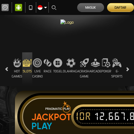
MASUK
DAFTAR
HOT
SLOTS
LIVE
RACE
TOGEL
OLAHRAGA
CRASH
ARCADE
POKER
E-
SABUN
GAMES
CASINO
GAME
SPORTS
AYAM
IDR
12,667,
JACKPOT
PLAY