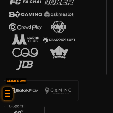
Poker
CLICK NOW!
E-Sports