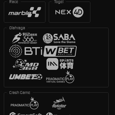
Race
Togel
Olahraga
Crash Game