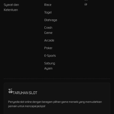
Syarat dan
Race
Ketentuan
Togel
Olahraga
Crash
Game
Arcade
Poker
E-Sports
Sabung
Ayam
TARUHAN SLOT
Penyedia slot online dengan beragam pilihan game menarik yang memudahkan
pemain untuk mencapai jackpot