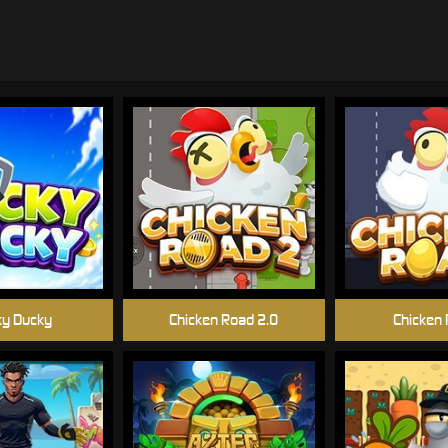
ky Ducky
Chicken Road 2.0
Chicken