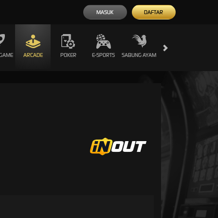
MASUK
DAFTAR
 GAME
ARCADE
POKER
E-SPORTS
SABUNG AYAM
PROMOSI