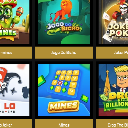
t-mines
Jogo Do Bicho
Joker P
lo Joker
Mines
Drop The Bil