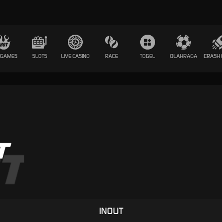
 GAMES
SLOTS
LIVE CASINO
RACE
TOGEL
OLAHRAGA
CRASH
INOUT