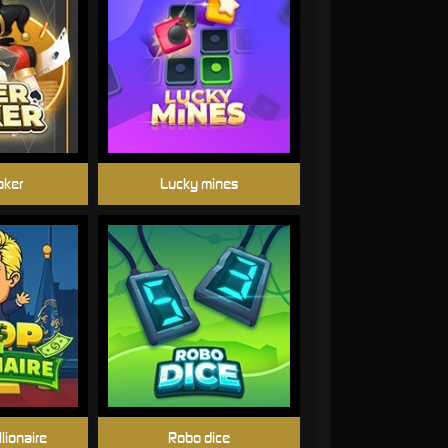
oker
Lucky mines
lionaire
Robo dice