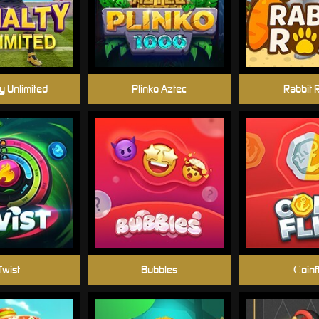
y Unlimited
Plinko Aztec
Rabbit 
Twist
Bubbles
Сoinfl