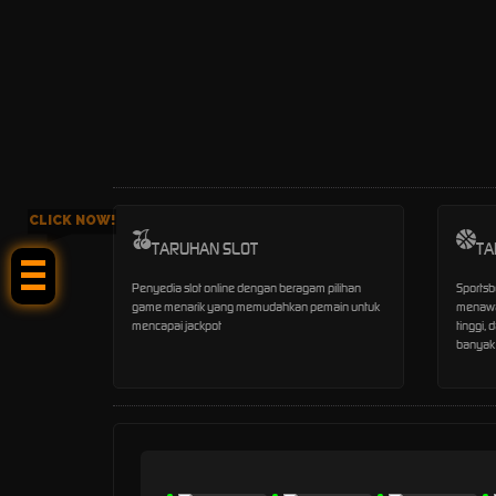
CLICK NOW!
TARUHAN SLOT
TA
Penyedia slot online dengan beragam pilihan
Sportsb
game menarik yang memudahkan pemain untuk
menawar
mencapai jackpot
tinggi,
banyak 