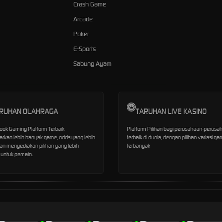
Crash Game
Arcade
Poker
E-Sports
Sabung Ayam
RUHAN OLAHRAGA
TARUHAN LIVE KASINO
ook Gaming Platform Terbaik
Platform Pilihan bagi perusahaan-perusa
kan lebih banyak game, odds yang lebih
terbaik di dunia, dengan pilihan variasi g
 dan menyediakan pilihan yang lebih
terbanyak
untuk pemain.