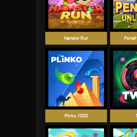
Hamster Run
Penalt
Plinko 1000