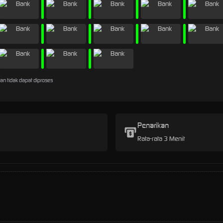
an tidak dapat diproses
Penarikan
Rata-rata 3 Menit