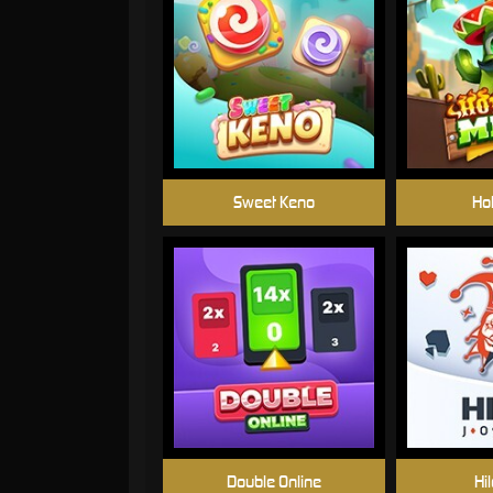
Sweet Keno
Ho
Double Online
Hi