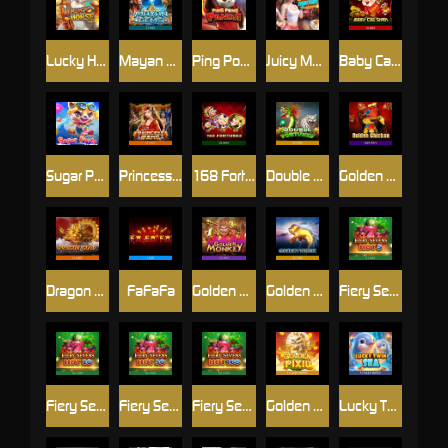
Lucky Horse
Mayan Gems
Ping Pong Panda
Juicy Market
Baby Cai Shen
Sugar Party
Princess Wang
168 Fortunes
Double Fortune
Golden Chicken
Dragon Gold
FaFaFa
Golden Monkey
Golden Whale
Fiery Sevens Hot 5
Fiery Sevens Hot 20
Fiery Sevens Hot 50
Fiery Sevens Hot 100
Golden Pixiu
Lucky Twin Sea