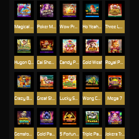
Magical Lamp
Poker Maxways
Wow Prosperity
Ho Yeah Monkey
Three Lucky Stars
Hugon Quest
Cai Shen 888
Candy Pop
Gold West
Royal Paws Maxways
Crazy Bomber
Great Stars
Lucky Snake Wheel
Wong Choy
Mega 7
Gemstone Rush
Gold Panther
5 Fortune SA
Triple Panda
Jokers Treasure Exclusive