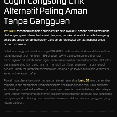
Login Langsung Link
Alternatif Paling Aman
Tanpa Gangguan
JIWAKU88
menghadirkan game online realistis situs Jiwaku88 dengan akses resmi tanpa
ribet langsung main dan untuk bermain langsung temukan akses link cepat terbaru yang
selalu ada setiap hari dengan sistem yang aman, terpercaya, anti lag, responsif untuk
semua permainan
Sebelum menggunakan link situs login JIWAKU88, pastikan alamat situs sudah dipastikan
resmi, menggunakan koneksi HTTPS ataupun WWW, dan tidak meminta informasi
mencurigakan di luar kebutuhan login. Hindari membuka link tautan dari sumber tidak jelas,
pesan spam, atau iklan yang halaman menuju tiruan. Keamanan akun harus menjadi
prioritas utama, terutama saat memasukkan username, password, atau kode verifikasi di
setiap login ataupun daftar.
Pemain juga disarankan untuk menyimpan alamat resmi situs
jiwaku88
kami dari sumber
terpercaya dan memperbarui kata sandi secara berkala dan kapan saja. Jika mengalami
kendala login, gunakan kanal bantuan resmi yang tersedia melalui whatsapp atau telegram
kami. Dengan memahami cara memilih link alternatif yang aman, penguna situs kami dapat
mengurangi risiko phishing, pencurian data, dan akses tidak sah ataupun gangguan yang
tidak di perlukan.