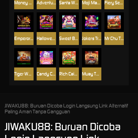
Money Mouse
Adventure Iceland
Santa Wild Drop
Moji Mania
Fiery Sevens Exclusive
Emperor Gate
Halloween Vacation
Sweet Bakery
Jokers Treasure
Mr Chu Tycoon
Tiger Warrior
Candy Candy
Rich Caishen
Muay Thai Fighter
JIWAKU88: Buruan Dicoba Login Langsung Link Alternatif
Paling Aman Tanpa Gangguan
JIWAKU88: Buruan Dicoba