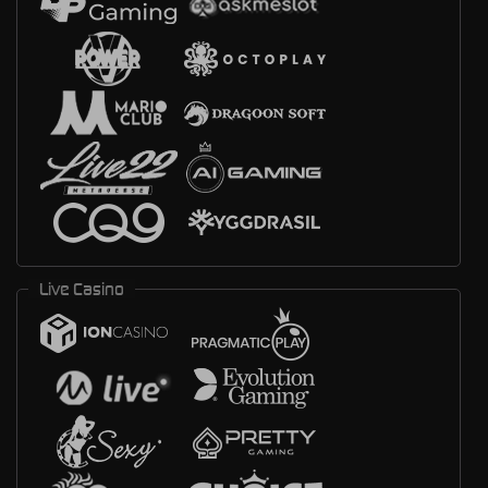
Live Casino