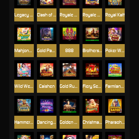
Legacy of Kong Maxways
Clash of the Giants
Royale House
Royale Vegas
Royal Katt
Mahjong Riches
Gold Panther Maxways
888
Brothers kingdom
Poker Ways
Wild Wet Win
Caishen
Gold Rush Cowboys
Fiery Sevens
Farmland Frenzy Maxways
Hammer of Thunder
Dancing Fever
Golden Lotus SE
Christmas Tree of Wonders
Pharaoh Gates