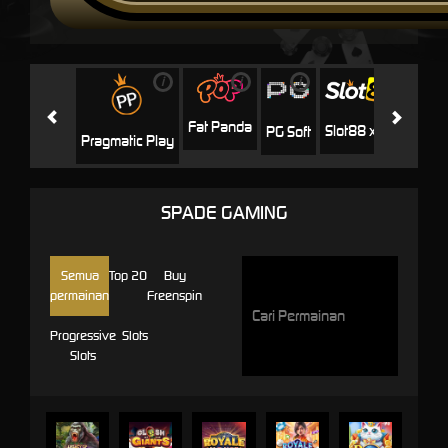
i
i
i
i
i
Facha
Fat Panda
Slot88 x PP
PG Soft
Pragmatic Play
SPADE GAMING
Semua
Top 20
Buy
permainan
Freenspin
Progressive
Slots
Slots