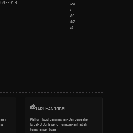
964323581
TARUHAN TOGEL
haan
Platform togel yang menarik dari perusahan
ame
terbaik di dunia yang menawarkan hadiah
kemenangan besar