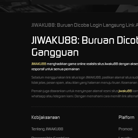
JIWAKU88: Buruan Dicoba Login Langsung Link A
JIWAKU88: Buruan Dicob
Gangguan
JIWAKU88
menghadirkan game online realistis situs Jiwaku88 dengan akses 
responsif untuk semua permainan
Sebelum menggunakan link situs login JIWAKU88, pastikan alamat situs su
tidak jelas, pesan spam, atau iklan yang halaman menuju tiruan. Keamanan 
Pemain juga disarankan untuk menyimpan alamat resmi situs
jiwaku88
kami
whatsapp atau telegram kami. Dengan memahami cara memilih link alternatif
Kebijaksanaan
Platform
Tentang JIWAKU88
Promosi