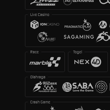
Live Casino
Race
Togel
Olahraga
Crash Game