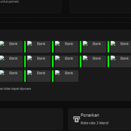
untuk pemain.
an tidak dapat diproses
Penarikan
Rata-rata 3 Menit