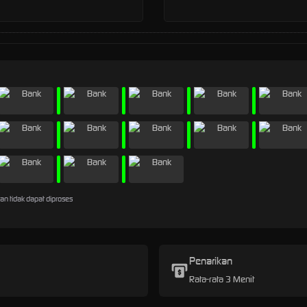
an tidak dapat diproses
Penarikan
Rata-rata 3 Menit