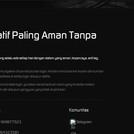
tif Paling Aman Tanpa
g selalu ada setiap hari dengan sistem yang aman, terpercaya, anti lag,
rigakan di luar kebutuhan login. Hindari membuka link tautan dari sumber
ikasi di setiap login ataupun daftar.
mi kendala login, gunakan kanal bantuan resmi yang tersedia melalui
ak sah ataupun gangguan yang tidak di perlukan.
n
Komunitas
2164877523
Telegram
964323581