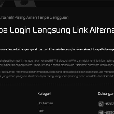
lternatif Paling Aman Tanpa Gangguan
a Login Langsung Link Alterna
resmi tanpa ribet langsung main dan untuk bermain langsung temukan akses link cepat terbaru yan
dah dipastikan resmi, menggunakan koneksi HTTPS ataupun WWW, dan tidak meminta informasi mencu
akun harus menjadi prioritas utama, terutama saat memasukkan username, password, atau kode verif
 dari sumber terpercaya dan memperbarui kata sandi secara berkala dan kapan saja. Jika mengala
 yang aman, penguna situs kami dapat mengurangi risiko phishing, pencurian data, dan akses tid
Kategori
Dukunga
Hot Games
+628
Slots
+855