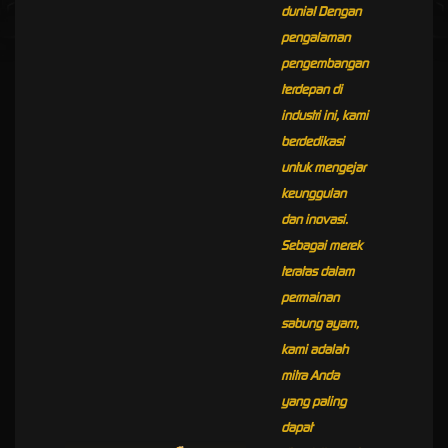
dunia! Dengan
pengalaman
pengembangan
terdepan di
industri ini, kami
berdedikasi
untuk mengejar
keunggulan
dan inovasi.
Sebagai merek
teratas dalam
permainan
sabung ayam,
kami adalah
mitra Anda
yang paling
dapat