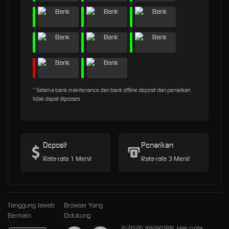
* Selama bank maintenance dan bank offline deposit dan penarikan
tidak dapat diproses
Deposit
Penarikan
Rata-rata 1 Menit
Rata-rata 3 Menit
Tanggung Jawab
Browser Yang
Bermain
Didukung
©2026 JIWAKU88. Hak cipta