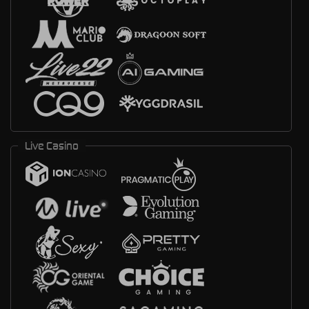
Live Casino