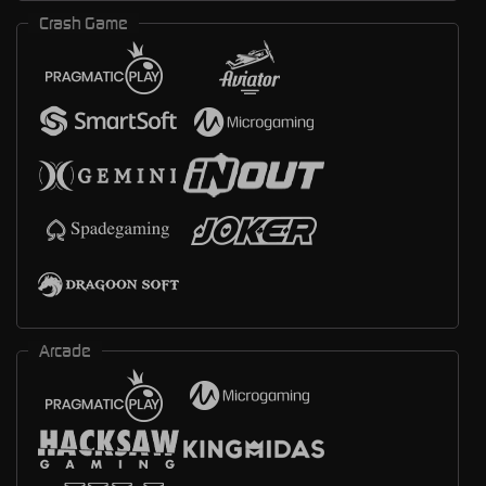
Crash Game
Arcade