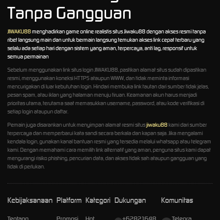
Tanpa Gangguan
JIWAKU88
menghadirkan game online realistis situs Jiwaku88 dengan akses resmi tanpa
ribet langsung main dan untuk bermain langsung temukan akses link cepat terbaru yang
selalu ada setiap hari dengan sistem yang aman, terpercaya, anti lag, responsif untuk
semua permainan
Sebelum menggunakan link situs login JIWAKU88, pastikan alamat situs sudah dipastikan
resmi, menggunakan koneksi HTTPS ataupun WWW, dan tidak meminta informasi
mencurigakan di luar kebutuhan login. Hindari membuka link tautan dari sumber tidak jelas,
pesan spam, atau iklan yang halaman menuju tiruan. Keamanan akun harus menjadi
prioritas utama, terutama saat memasukkan username, password, atau kode verifikasi di
setiap login ataupun daftar.
Pemain juga disarankan untuk menyimpan alamat resmi situs
jiwaku88
kami dari sumber
terpercaya dan memperbarui kata sandi secara berkala dan kapan saja. Jika mengalami
kendala login, gunakan kanal bantuan resmi yang tersedia melalui whatsapp atau telegram
kami. Dengan memahami cara memilih link alternatif yang aman, penguna situs kami dapat
mengurangi risiko phishing, pencurian data, dan akses tidak sah ataupun gangguan yang
tidak di perlukan.
Kebijaksanaan
Platform
Kategori
Dukungan
Komunitas
Tentang
Promosi
Hot
+62821648
Telegra