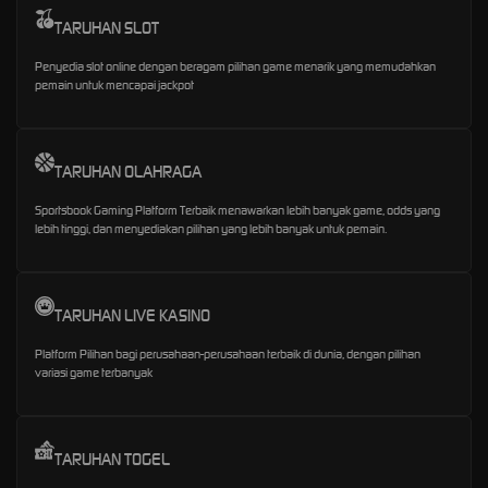
TARUHAN SLOT
Penyedia slot online dengan beragam pilihan game menarik yang memudahkan
pemain untuk mencapai jackpot
TARUHAN OLAHRAGA
Sportsbook Gaming Platform Terbaik menawarkan lebih banyak game, odds yang
lebih tinggi, dan menyediakan pilihan yang lebih banyak untuk pemain.
TARUHAN LIVE KASINO
Platform Pilihan bagi perusahaan-perusahaan terbaik di dunia, dengan pilihan
variasi game terbanyak
TARUHAN TOGEL