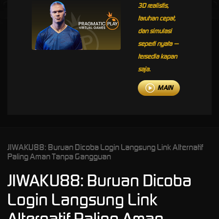
3D realistis,
taruhan cepat,
dan simulasi
seperti nyata —
tersedia kapan
saja.
MAIN
JIWAKU88: Buruan Dicoba Login Langsung Link Alternatif
Paling Aman Tanpa Gangguan
JIWAKU88: Buruan Dicoba
Login Langsung Link
Alternatif Paling Aman