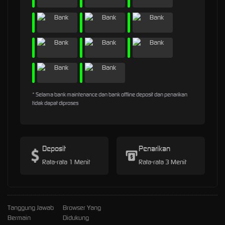
* Selama bank maintenance dan bank offline deposit dan penarikan
tidak dapat diproses
Deposit
Penarikan
Rata-rata 1 Menit
Rata-rata 3 Menit
Tanggung Jawab
Browser Yang
Bermain
Didukung