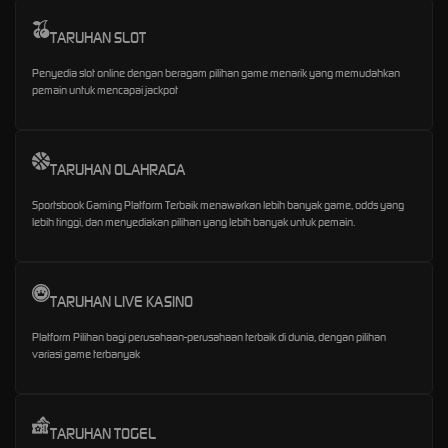
TARUHAN SLOT
Penyedia slot online dengan beragam pilihan game menarik yang memudahkan
pemain untuk mencapai jackpot
TARUHAN OLAHRAGA
Sportsbook Gaming Platform Terbaik menawarkan lebih banyak game, odds yang
lebih tinggi, dan menyediakan pilihan yang lebih banyak untuk pemain.
TARUHAN LIVE KASINO
Platform Pilihan bagi perusahaan-perusahaan terbaik di dunia, dengan pilihan
variasi game terbanyak
TARUHAN TOGEL