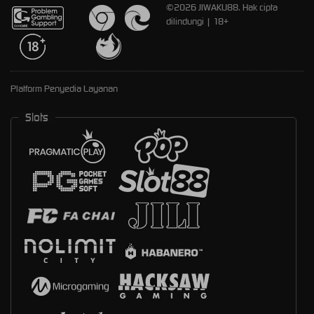
©2026 JIWAKU88. Hak cipta
dilindungi | 18+
Platform Penyedia Layanan
Slots