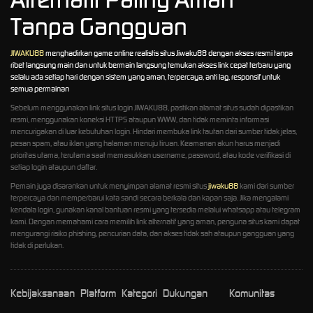
Tanpa Gangguan
JIWAKU88
menghadirkan game online realistis situs Jiwaku88 dengan akses resmi tanpa
ribet langsung main dan untuk bermain langsung temukan akses link cepat terbaru yang
selalu ada setiap hari dengan sistem yang aman, terpercaya, anti lag, responsif untuk
semua permainan
Sebelum menggunakan link situs login JIWAKU88, pastikan alamat situs sudah dipastikan
resmi, menggunakan koneksi HTTPS ataupun WWW, dan tidak meminta informasi
mencurigakan di luar kebutuhan login. Hindari membuka link tautan dari sumber tidak jelas,
pesan spam, atau iklan yang halaman menuju tiruan. Keamanan akun harus menjadi
prioritas utama, terutama saat memasukkan username, password, atau kode verifikasi di
setiap login ataupun daftar.
Pemain juga disarankan untuk menyimpan alamat resmi situs
jiwaku88
kami dari sumber
terpercaya dan memperbarui kata sandi secara berkala dan kapan saja. Jika mengalami
kendala login, gunakan kanal bantuan resmi yang tersedia melalui whatsapp atau telegram
kami. Dengan memahami cara memilih link alternatif yang aman, penguna situs kami dapat
mengurangi risiko phishing, pencurian data, dan akses tidak sah ataupun gangguan yang
tidak di perlukan.
Kebijaksanaan
Platform
Kategori
Dukungan
Komunitas