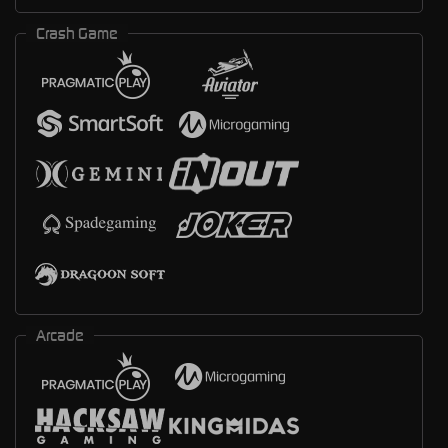
Crash Game
Arcade